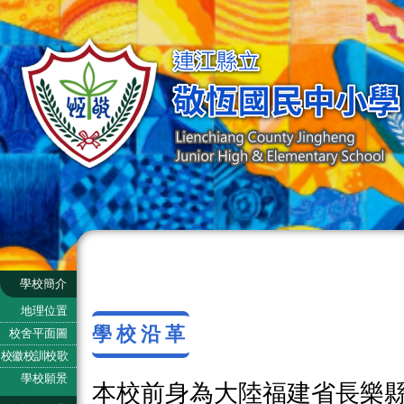
學校簡介
地理位置
學校沿革
校舍平面圖
校徽校訓校歌
學校願景
本校前身為大陸福建省長樂