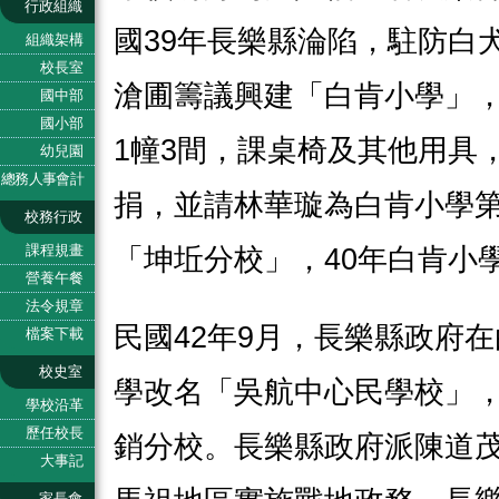
行政組織
國39年長樂縣淪陷，駐防白
組織架構
校長室
滄圃籌議興建「白肯小學」
國中部
國小部
1幢3間，課桌椅及其他用具
幼兒園
總務人事會計
捐，並請林華璇為白肯小學
校務行政
課程規畫
「坤坵分校」，40年白肯小
營養午餐
法令規章
民國42年9月，長樂縣政府
檔案下載
校史室
學改名「吳航中心民學校」
學校沿革
歷任校長
銷分校。長樂縣政府派陳道茂
大事記
家長會