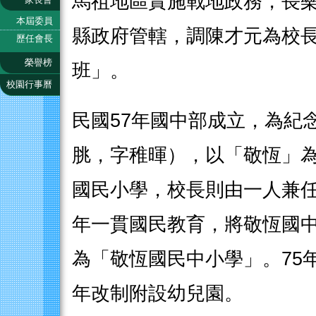
馬祖地區實施戰地政務，長
本屆委員
縣政府管轄，調陳才元為校
歷任會長
榮譽榜
班」。
校園行事曆
民國57年國中部成立，為紀
脁，字稚暉），以「敬恆」
國民小學，校長則由一人兼任
年一貫國民教育，將敬恆國
為「敬恆國民中小學」。75年
年改制附設幼兒園。